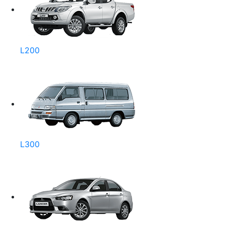
L200
L300