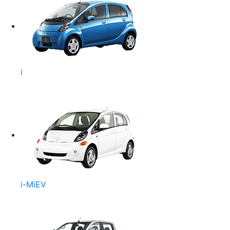
i
i-MiEV