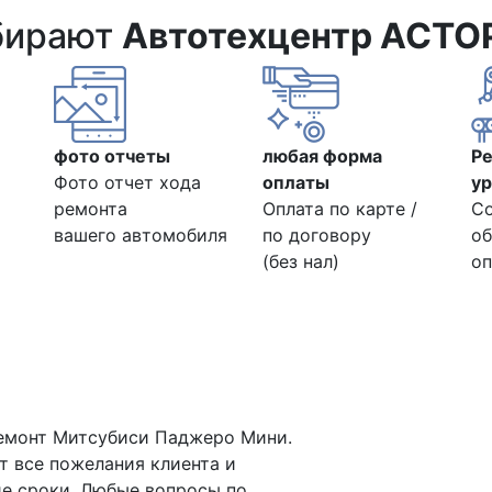
бирают
Автотехцентр АСТО
фото отчеты
любая форма
Р
Фото отчет хода
оплаты
ур
ремонта
Оплата по карте /
С
вашего автомобиля
по договору
об
(без нал)
оп
емонт Митсубиси Паджеро Мини.
т все пожелания клиента и
е сроки. Любые вопросы по