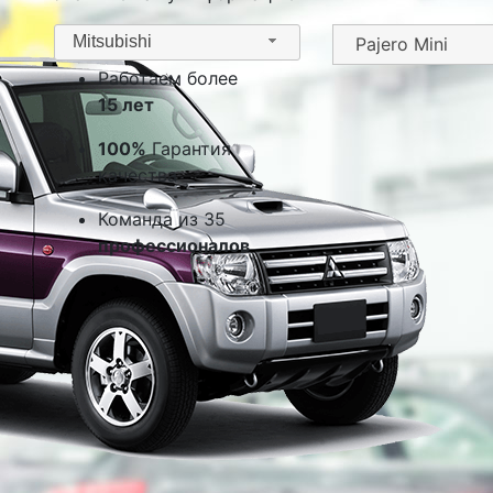
Mitsubishi
Работаем более
15 лет
100%
Гарантия
качества
Команда из 35
профессионалов