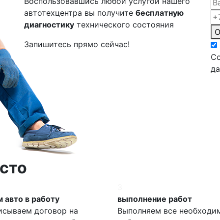
Воспользовавшись любой услугой нашего
автотехцентра вы получите
бесплатную
диагностику
технического состояния
О
Запишитесь прямо сейчас!
Со
д
сто
3
 авто в работу
выполнение работ
исываем договор на
Выполняем все необходи