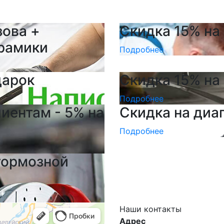
зова +
Скидка 15% на 
ерамики
Подробнее
дарок
Скидка 15% на
Подробнее
иентам - 5% на
Скидка на диа
Подробнее
тормозной
Наши
контакты
Адрес