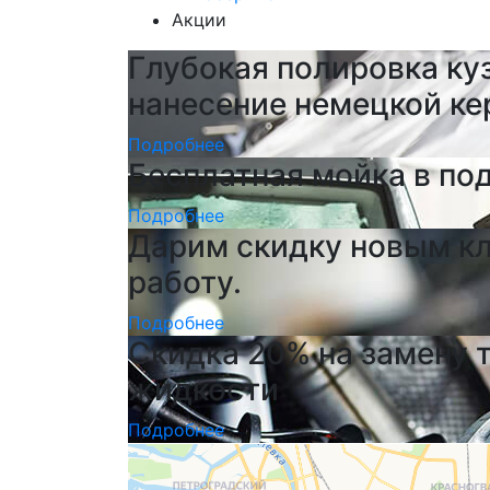
Акции
Глубокая полировка ку
нанесение немецкой к
Подробнее
Бесплатная мойка в по
Подробнее
Дарим скидку новым кл
работу.
Подробнее
Скидка 20% на замену 
жидкости
Подробнее