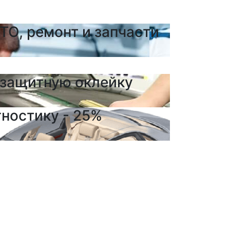
ТО, ремонт и запчасти
 защитную оклейку
гностику - 25%