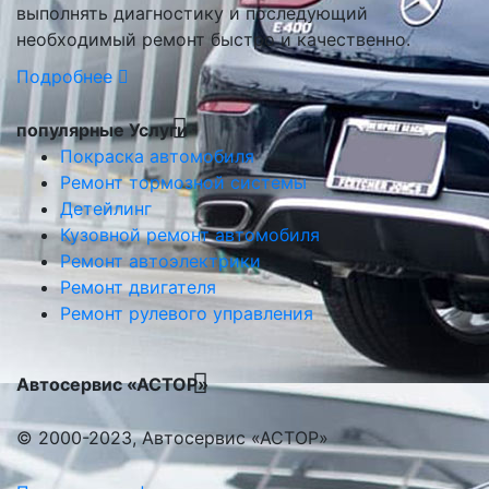
выполнять диагностику и последующий
необходимый ремонт быстро и качественно.
Подробнее
популярные Услуги
Покраска автомобиля
Ремонт тормозной системы
Детейлинг
Кузовной ремонт автомобиля
Ремонт автоэлектрики
Ремонт двигателя
Ремонт рулевого управления
Автосервис «АСТОР»
© 2000-2023, Автосервис «АСТОР»