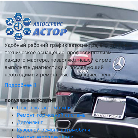
Удобный рабочий график автоцентра, его отличное
техническое оснащение, профессионализм
каждого мастера, позволяют нашей фирме
выполнять диагностику и последующий
необходимый ремонт быстро и качественно.
Подробнее
популярные Услуги
Покраска автомобиля
Ремонт тормозной системы
Детейлинг
Кузовной ремонт автомобиля
Ремонт автоэлектрики