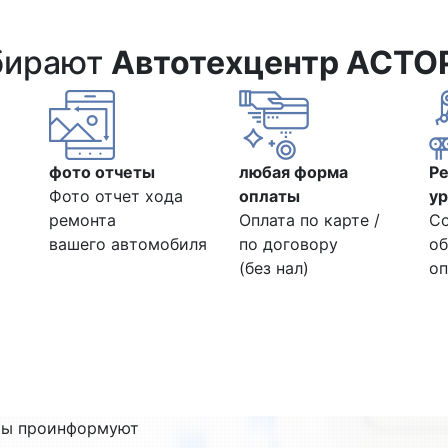
бирают
Автотехцентр АСТО
фото отчеты
любая форма
Р
Фото отчет хода
оплаты
ур
ремонта
Оплата по карте /
С
вашего автомобиля
по договору
об
(без нал)
оп
ты проинформуют