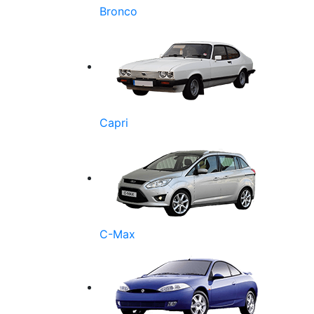
Bronco
Capri
C-Max