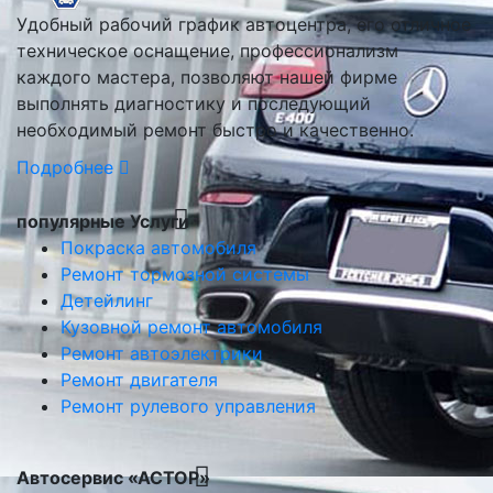
Удобный рабочий график автоцентра, его отличное
техническое оснащение, профессионализм
каждого мастера, позволяют нашей фирме
выполнять диагностику и последующий
необходимый ремонт быстро и качественно.
Подробнее
популярные Услуги
Покраска автомобиля
Ремонт тормозной системы
Детейлинг
Кузовной ремонт автомобиля
Ремонт автоэлектрики
Ремонт двигателя
Ремонт рулевого управления
Автосервис «АСТОР»