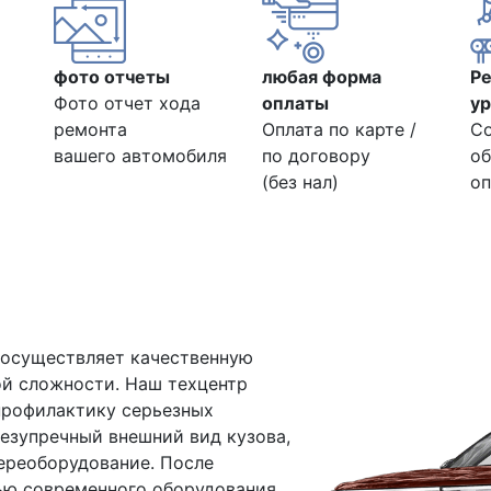
фото отчеты
любая форма
Р
Фото отчет хода
оплаты
ур
ремонта
Оплата по карте /
С
вашего автомобиля
по договору
об
(без нал)
оп
 осуществляет качественную
ой сложности. Наш техцентр
 профилактику серьезных
безупречный внешний вид кузова,
переоборудование. После
ью современного оборудования