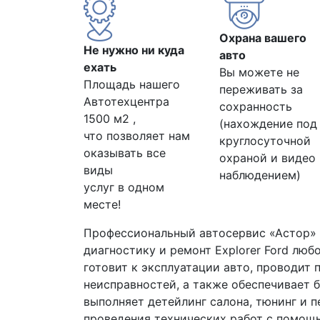
Охрана вашего
Не нужно ни куда
авто
ехать
Вы можете не
Площадь нашего
переживать за
Автотехцентра
сохранность
1500 м2 ,
(нахождение под
что позволяет нам
круглосуточной
оказывать все
охраной и видео
виды
наблюдением)
услуг в одном
месте!
Профессиональный автосервис «Астор»
диагностику и ремонт Explorer Ford люб
готовит к эксплуатации авто, проводит
неисправностей, а также обеспечивает 
выполняет детейлинг салона, тюнинг и 
проведения технических работ с помощ