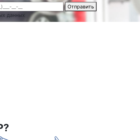
Отправить
ых данных
Р?