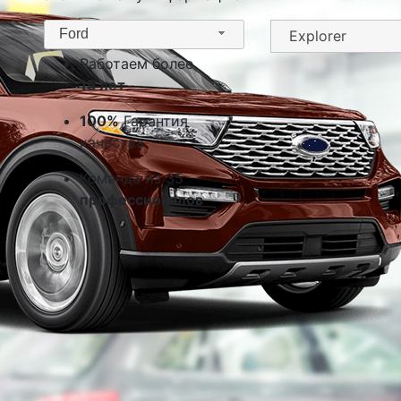
Ford
Работаем более
15 лет
100%
Гарантия
качества
Команда из 35
профессионалов