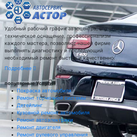
Удобный рабочий график автоцентра, его отличное
техническое оснащение, профессионализм
каждого мастера, позволяют нашей фирме
выполнять диагностику и последующий
необходимый ремонт быстро и качественно.
Подробнее
популярные Услуги
Покраска автомобиля
Ремонт тормозной системы
Детейлинг
Кузовной ремонт автомобиля
Ремонт автоэлектрики
Ремонт двигателя
Ремонт рулевого управления