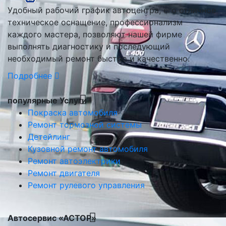
Удобный рабочий график автоцентра, его отличное
техническое оснащение, профессионализм
каждого мастера, позволяют нашей фирме
выполнять диагностику и последующий
необходимый ремонт быстро и качественно.
Подробнее
популярные Услуги
Покраска автомобиля
Ремонт тормозной системы
Детейлинг
Кузовной ремонт автомобиля
Ремонт автоэлектрики
Ремонт двигателя
Ремонт рулевого управления
Автосервис «АСТОР»