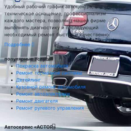
Удобный рабочий график автоцентра, его отличное
техническое оснащение, профессионализм
каждого мастера, позволяют нашей фирме
выполнять диагностику и последующий
необходимый ремонт быстро и качественно.
Подробнее
популярные Услуги
Покраска автомобиля
Ремонт тормозной системы
Детейлинг
Кузовной ремонт автомобиля
Ремонт автоэлектрики
Ремонт двигателя
Ремонт рулевого управления
Автосервис «АСТОР»