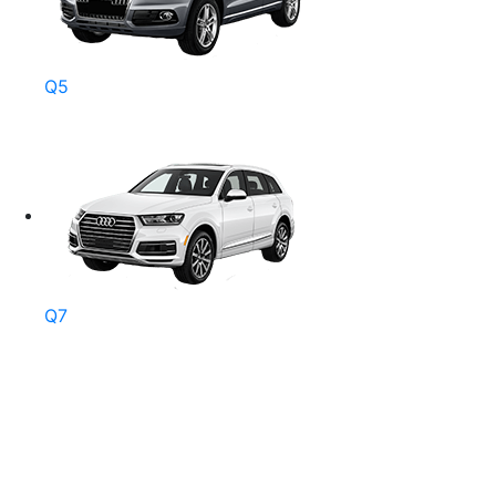
Q5
Q7