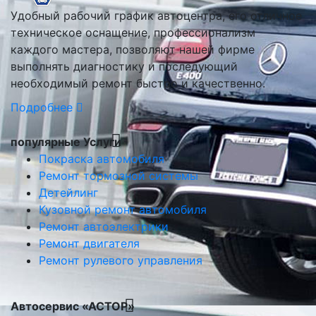
Удобный рабочий график автоцентра, его отличное
техническое оснащение, профессионализм
каждого мастера, позволяют нашей фирме
выполнять диагностику и последующий
необходимый ремонт быстро и качественно.
Подробнее
популярные Услуги
Покраска автомобиля
Ремонт тормозной системы
Детейлинг
Кузовной ремонт автомобиля
Ремонт автоэлектрики
Ремонт двигателя
Ремонт рулевого управления
Автосервис «АСТОР»