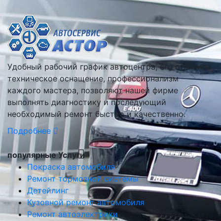
Удобный рабочий график автоцентра, его отличное
техническое оснащение, профессионализм
каждого мастера, позволяют нашей фирме
выполнять диагностику и последующий
необходимый ремонт быстро и качественно.
Подробнее
популярные Услуги
Покраска автомобиля
Ремонт тормозной системы
Детейлинг
Кузовной ремонт автомобиля
Ремонт автоэлектрики