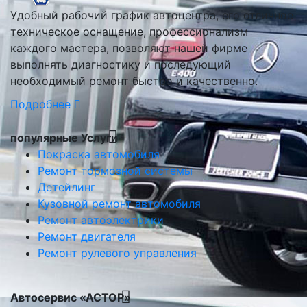
Удобный рабочий график автоцентра, его отличное
техническое оснащение, профессионализм
каждого мастера, позволяют нашей фирме
выполнять диагностику и последующий
необходимый ремонт быстро и качественно.
Подробнее
популярные Услуги
Покраска автомобиля
Ремонт тормозной системы
Детейлинг
Кузовной ремонт автомобиля
Ремонт автоэлектрики
Ремонт двигателя
Ремонт рулевого управления
Автосервис «АСТОР»