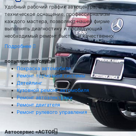
Удобный рабочий график автоцентра, его отличное
техническое оснащение, профессионализм
каждого мастера, позволяют нашей фирме
выполнять диагностику и последующий
необходимый ремонт быстро и качественно.
Подробнее
популярные Услуги
Покраска автомобиля
Ремонт тормозной системы
Детейлинг
Кузовной ремонт автомобиля
Ремонт автоэлектрики
Ремонт двигателя
Ремонт рулевого управления
Автосервис «АСТОР»