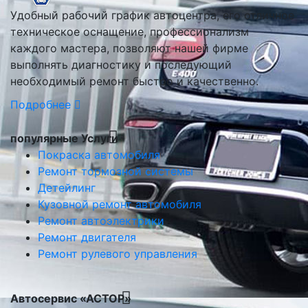
Удобный рабочий график автоцентра, его отличное
техническое оснащение, профессионализм
каждого мастера, позволяют нашей фирме
выполнять диагностику и последующий
необходимый ремонт быстро и качественно.
Подробнее
популярные Услуги
Покраска автомобиля
Ремонт тормозной системы
Детейлинг
Кузовной ремонт автомобиля
Ремонт автоэлектрики
Ремонт двигателя
Ремонт рулевого управления
Автосервис «АСТОР»