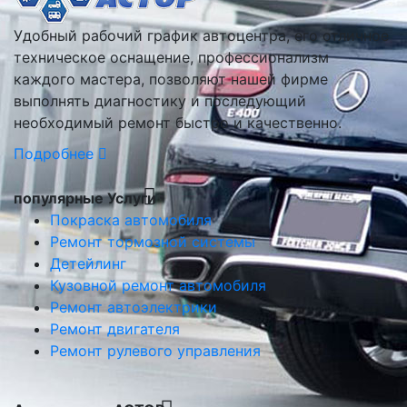
Удобный рабочий график автоцентра, его отличное
техническое оснащение, профессионализм
каждого мастера, позволяют нашей фирме
выполнять диагностику и последующий
необходимый ремонт быстро и качественно.
Подробнее
популярные Услуги
Покраска автомобиля
Ремонт тормозной системы
Детейлинг
Кузовной ремонт автомобиля
Ремонт автоэлектрики
Ремонт двигателя
Ремонт рулевого управления