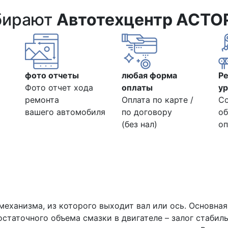
бирают
Автотехцентр АСТО
фото отчеты
любая форма
Р
Фото отчет хода
оплаты
ур
ремонта
Оплата по карте /
С
вашего автомобиля
по договору
об
(без нал)
оп
механизма, из которого выходит вал или ось. Основная
статочного объема смазки в двигателе – залог стабил