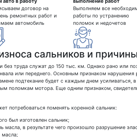
 авто в работу
выполнение работ
исываем договор на
Выполняем все необходи
ень ремонтных работ и
работы по устранению
имаем автомобиль
поломок и недочетов
износа сальников и причин
и без труда служат до 150 тыс. км. Однако рано или по
енвала или переднего. Основным признаком нарушения 
амене подтекание будет с каждым днем усиливаться, в
ным поломкам мотора. Еще одним признаком, свидетел
ет потребоваться поменять коренной сальник:
ого был изготовлен сальник;
ль масла, в результате чего произошло разрушение эла
 масла;