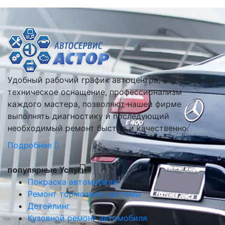
Удобный рабочий график автоцентра, его отличное
техническое оснащение, профессионализм
каждого мастера, позволяют нашей фирме
выполнять диагностику и последующий
необходимый ремонт быстро и качественно.
Подробнее
популярные Услуги
Покраска автомобиля
Ремонт тормозной системы
Детейлинг
Кузовной ремонт автомобиля