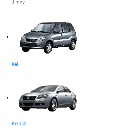
Jimny
Kei
Kizashi