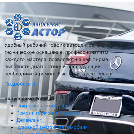
Удобный рабочий график автоцентра, его отличное
техническое оснащение, профессионализм
каждого мастера, позволяют нашей фирме
выполнять диагностику и последующий
необходимый ремонт быстро и качественно.
Подробнее
популярные Услуги
Покраска автомобиля
Ремонт тормозной системы
Детейлинг
Кузовной ремонт автомобиля