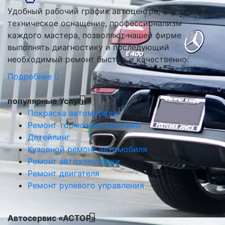
Удобный рабочий график автоцентра, его отличное
техническое оснащение, профессионализм
каждого мастера, позволяют нашей фирме
выполнять диагностику и последующий
необходимый ремонт быстро и качественно.
Подробнее
популярные Услуги
Покраска автомобиля
Ремонт тормозной системы
Детейлинг
Кузовной ремонт автомобиля
Ремонт автоэлектрики
Ремонт двигателя
Ремонт рулевого управления
Автосервис «АСТОР»