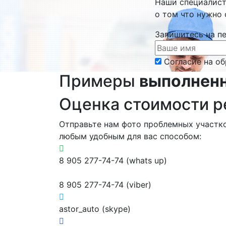
Наши специалис
о том что нужно 
Запишитесь на п
Согласие на о
Примеры
выполнен
Оценка стоимости 
Отправьте нам фото проблемных участк
любым удобным для вас способом:
8 905 277-74-74 (whats up)
8 905 277-74-74 (viber)
astor_auto (skype)