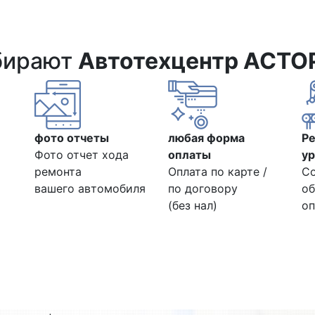
бирают
Автотехцентр АСТО
фото отчеты
любая форма
Р
Фото отчет хода
оплаты
ур
ремонта
Оплата по карте /
С
вашего автомобиля
по договору
об
(без нал)
оп