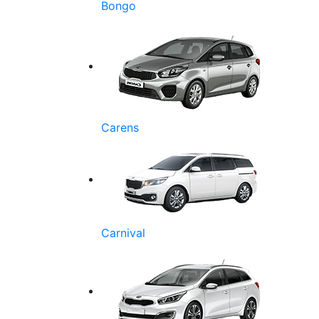
Bongo
Carens
Carnival