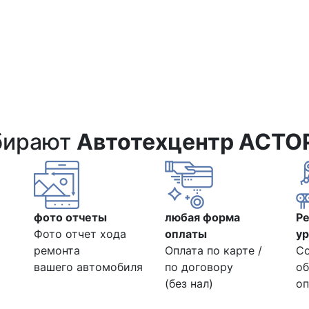
бирают
Автотехцентр АСТО
фото отчеты
любая форма
Р
Фото отчет хода
оплаты
ур
ремонта
Оплата по карте /
С
вашего автомобиля
по договору
об
(без нал)
оп