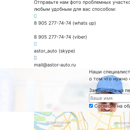
Отправьте нам фото проблемных участк
любым удобным для вас способом:
8 905 277-74-74 (whats up)
8 905 277-74-74 (viber)
astor_auto (skype)
mail@astor-auto.ru
Наши специалис
о том что нужно 
Запишитесь на п
Согласие на о