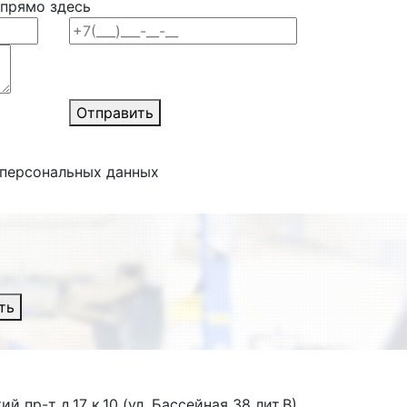
 прямо здесь
Отправить
 персональных данных
ть
й пр-т д.17 к.10 (ул. Бассейная 38 лит.В)