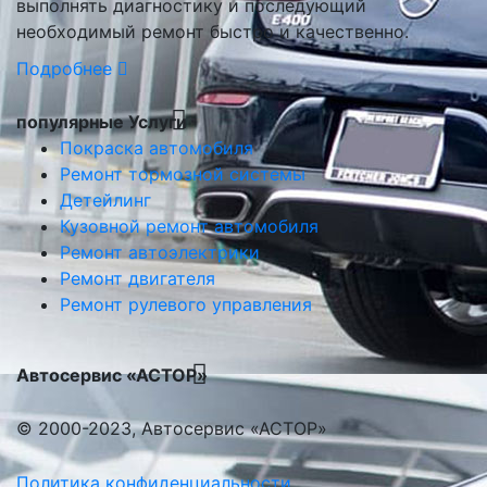
выполнять диагностику и последующий
необходимый ремонт быстро и качественно.
Подробнее
популярные Услуги
Покраска автомобиля
Ремонт тормозной системы
Детейлинг
Кузовной ремонт автомобиля
Ремонт автоэлектрики
Ремонт двигателя
Ремонт рулевого управления
Автосервис «АСТОР»
© 2000-2023, Автосервис «АСТОР»
Политика конфиденциальности