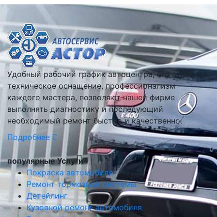
Удобный рабочий график автоцентра, его отличное
техническое оснащение, профессионализм
каждого мастера, позволяют нашей фирме
выполнять диагностику и последующий
необходимый ремонт быстро и качественно.
Подробнее
популярные Услуги
Покраска автомобиля
Ремонт тормозной системы
Детейлинг
Кузовной ремонт автомобиля