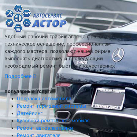
Удобный рабочий график автоцентра, его отличное
техническое оснащение, профессионализм
каждого мастера, позволяют нашей фирме
выполнять диагностику и последующий
необходимый ремонт быстро и качественно.
Подробнее
популярные Услуги
Покраска автомобиля
Ремонт тормозной системы
Детейлинг
Кузовной ремонт автомобиля
Ремонт автоэлектрики
Ремонт двигателя