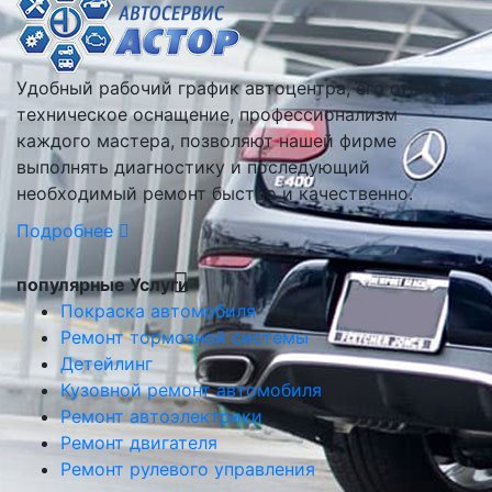
Удобный рабочий график автоцентра, его отличное
техническое оснащение, профессионализм
каждого мастера, позволяют нашей фирме
выполнять диагностику и последующий
необходимый ремонт быстро и качественно.
Подробнее
популярные Услуги
Покраска автомобиля
Ремонт тормозной системы
Детейлинг
Кузовной ремонт автомобиля
Ремонт автоэлектрики
Ремонт двигателя
Ремонт рулевого управления