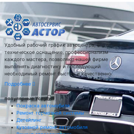
Удобный рабочий график автоцентра, его отличное
техническое оснащение, профессионализм
каждого мастера, позволяют нашей фирме
выполнять диагностику и последующий
необходимый ремонт быстро и качественно.
Подробнее
популярные Услуги
Покраска автомобиля
Ремонт тормозной системы
Детейлинг
Кузовной ремонт автомобиля