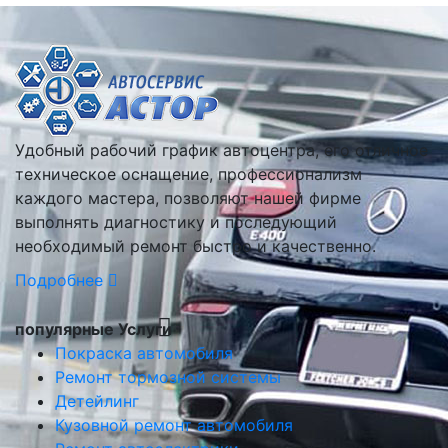
Удобный рабочий график автоцентра, его отличное
техническое оснащение, профессионализм
каждого мастера, позволяют нашей фирме
выполнять диагностику и последующий
необходимый ремонт быстро и качественно.
Подробнее
популярные Услуги
Покраска автомобиля
Ремонт тормозной системы
Детейлинг
Кузовной ремонт автомобиля