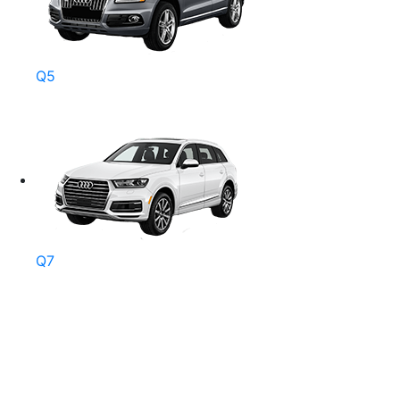
Q5
Q7