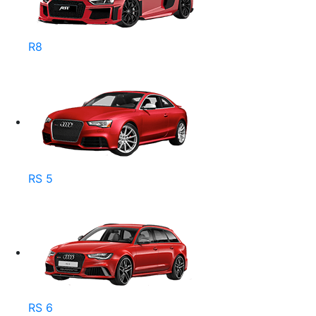
R8
RS 5
RS 6