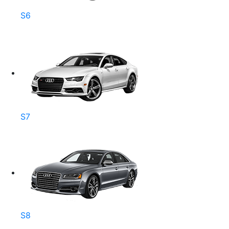
S6
S7
S8