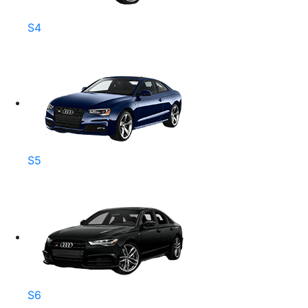
S4
S5
S6