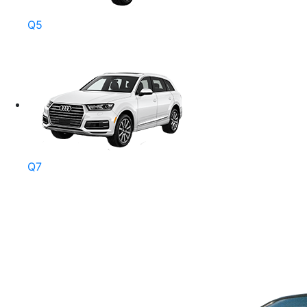
Q5
Q7