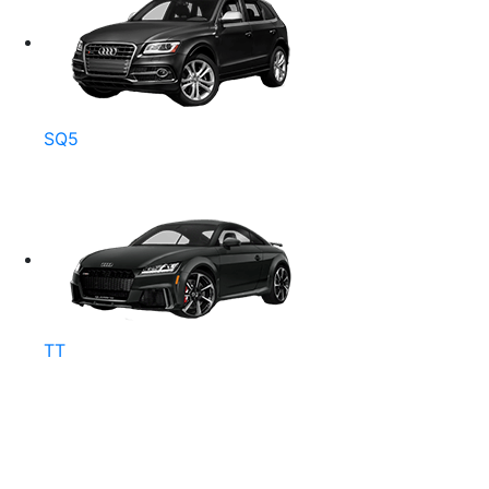
SQ5
TT