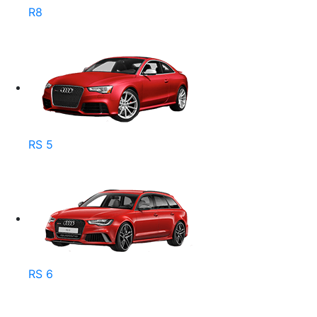
R8
RS 5
RS 6