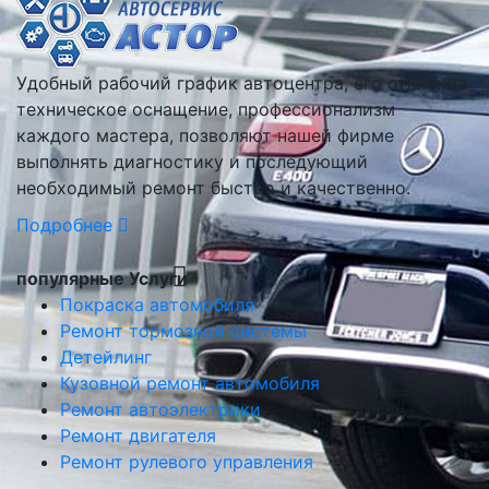
Удобный рабочий график автоцентра, его отличное
техническое оснащение, профессионализм
каждого мастера, позволяют нашей фирме
выполнять диагностику и последующий
необходимый ремонт быстро и качественно.
Подробнее
популярные Услуги
Покраска автомобиля
Ремонт тормозной системы
Детейлинг
Кузовной ремонт автомобиля
Ремонт автоэлектрики
Ремонт двигателя
Ремонт рулевого управления