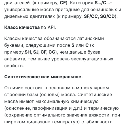
двигателей. (к примеру,
СF
). Категория
S…/C…
–
универсальные масла пригодные для бензиновых и
дизельных двигателях (к примеру,
SF/CC, SG/CD
).
Класс качества
по API.
Классы качества обозначаются латинскими
буквами, следующими после
S
или
C
(к
примеру,
S
H
, S
J
, C
F
, C
G
), чем дальше буква
алфавита, тем выше уровень эксплуатационных
свойств.
Синтетическое или минеральное.
Отличие состоит в основном в молекулярном
строении базы (основы) масла. Синтетические
масла имеют максимальную химическую
(окисление, парофинизация и д.п.) и термическую
(сохранение оптимального значения вязкости, при
широком диапазоне температур) стабильность.