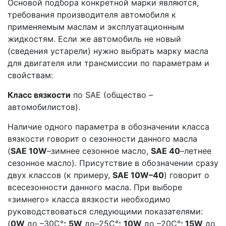
Основой подбора конкретной марки являются,
требования производителя автомобиля к
применяемым маслам и эксплуатационным
жидкостям. Если же автомобиль не новый
(сведения устарели) нужно выбрать марку масла
для двигателя или трансмиссии по параметрам и
свойствам:
Класс вязкости
по SAE (общество –
автомобилистов).
Наличие одного параметра в обозначении класса
вязкости говорит о сезонности данного масла
(
SAE 10W
–зимнее сезонное масло,
SAE 40
–летнее
сезонное масло). Присутствие в обозначении сразу
двух классов (к примеру,
SAE 10W–40
) говорит о
всесезонности данного масла. При выборе
«зимнего» класса вязкости необходимо
руководствоваться следующими показателями:
(
0W
до –30С°
;
5W
до–25С°
;
10W
до –20С°
; 15W
до