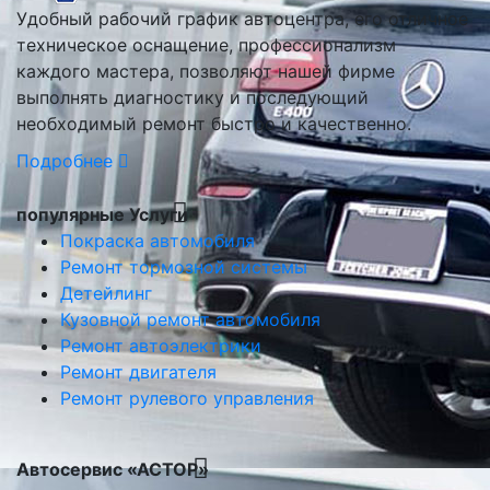
Удобный рабочий график автоцентра, его отличное
техническое оснащение, профессионализм
каждого мастера, позволяют нашей фирме
выполнять диагностику и последующий
необходимый ремонт быстро и качественно.
Подробнее
популярные Услуги
Покраска автомобиля
Ремонт тормозной системы
Детейлинг
Кузовной ремонт автомобиля
Ремонт автоэлектрики
Ремонт двигателя
Ремонт рулевого управления
Автосервис «АСТОР»