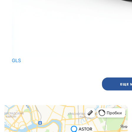
GLS
ЕЩЕ 