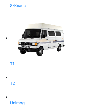
S-Класс
T1
T2
Unimog