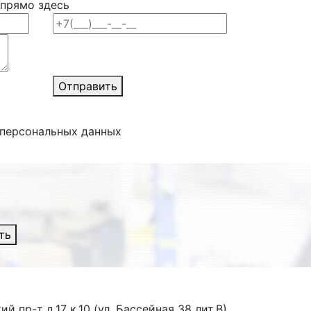
 прямо здесь
Отправить
 персональных данных
ть
й пр-т д.17 к.10 (ул. Бассейная 38 лит.В)