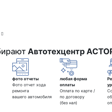
е
бирают
Автотехцентр АСТО
фото отчеты
любая форма
Р
Фото отчет хода
оплаты
ур
ремонта
Оплата по карте /
С
вашего автомобиля
по договору
об
(без нал)
оп