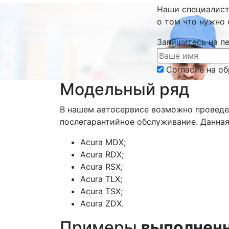
Наши специалис
о том что нужно 
Запишитесь на п
Согласие на о
Модельный ряд
В нашем автосервисе возможно проведен
послегарантийное обслуживание. Данная
Acura MDX;
Acura RDX;
Acura RSX;
Acura TLX;
Acura TSX;
Acura ZDX.
Примеры
выполнен