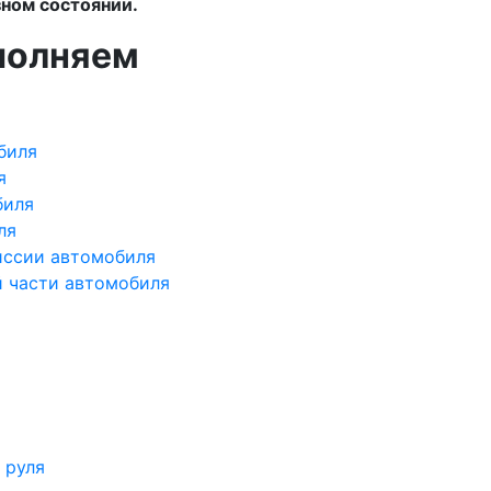
ном состоянии.
полняем
биля
я
биля
ля
иссии автомобиля
й части автомобиля
 руля