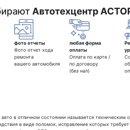
бирают
Автотехцентр АСТО
фото отчеты
любая форма
Р
Фото отчет хода
оплаты
ур
ремонта
Оплата по карте /
С
вашего автомобиля
по договору
об
(без нал)
оп
ю авто в отличном состоянии называется техническим
дствия в виде поломок, исправление которых требует 