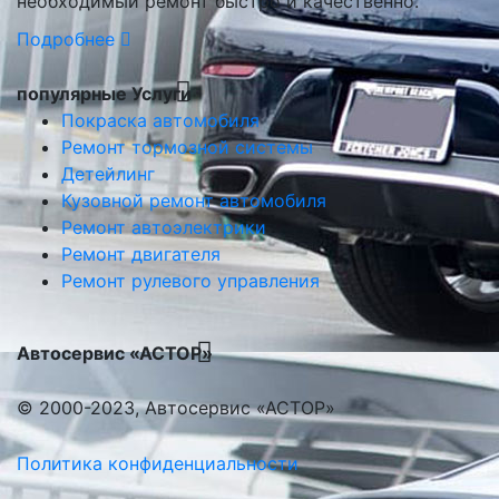
необходимый ремонт быстро и качественно.
Подробнее
популярные Услуги
Покраска автомобиля
Ремонт тормозной системы
Детейлинг
Кузовной ремонт автомобиля
Ремонт автоэлектрики
Ремонт двигателя
Ремонт рулевого управления
Автосервис «АСТОР»
© 2000-2023, Автосервис «АСТОР»
Политика конфиденциальности