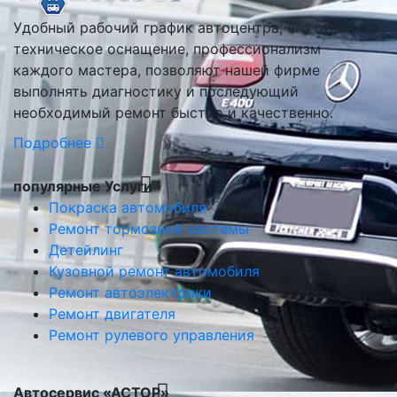
Удобный рабочий график автоцентра, его отличное
техническое оснащение, профессионализм
каждого мастера, позволяют нашей фирме
выполнять диагностику и последующий
необходимый ремонт быстро и качественно.
Подробнее
популярные Услуги
Покраска автомобиля
Ремонт тормозной системы
Детейлинг
Кузовной ремонт автомобиля
Ремонт автоэлектрики
Ремонт двигателя
Ремонт рулевого управления
Автосервис «АСТОР»