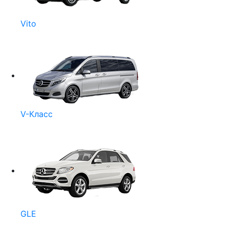
Vito
V-Класс
GLE