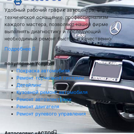
Удобный рабочий график автоцентра, его отличное
техническое оснащение, профессионализм
каждого мастера, позволяют нашей фирме
выполнять диагностику и последующий
необходимый ремонт быстро и качественно.
Подробнее
популярные Услуги
Покраска автомобиля
Ремонт тормозной системы
Детейлинг
Кузовной ремонт автомобиля
Ремонт автоэлектрики
Ремонт двигателя
Ремонт рулевого управления
Автосервис «АСТОР»