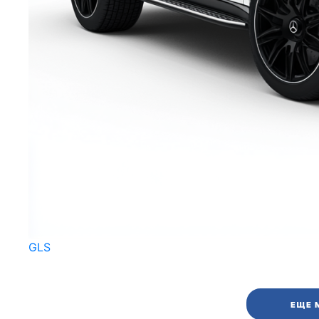
GLS
ЕЩЕ 