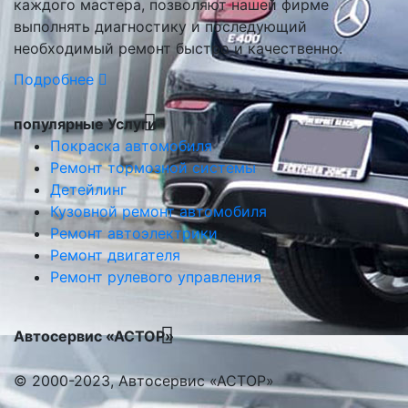
каждого мастера, позволяют нашей фирме
выполнять диагностику и последующий
необходимый ремонт быстро и качественно.
Подробнее
популярные Услуги
Покраска автомобиля
Ремонт тормозной системы
Детейлинг
Кузовной ремонт автомобиля
Ремонт автоэлектрики
Ремонт двигателя
Ремонт рулевого управления
Автосервис «АСТОР»
© 2000-2023, Автосервис «АСТОР»