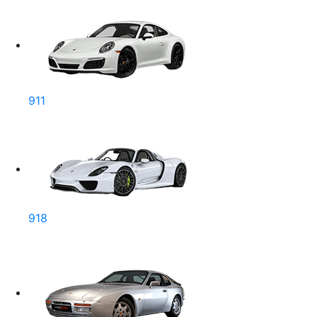
911
918