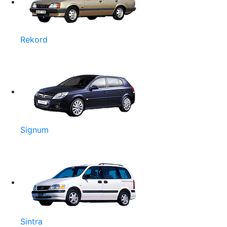
Rekord
Signum
Sintra