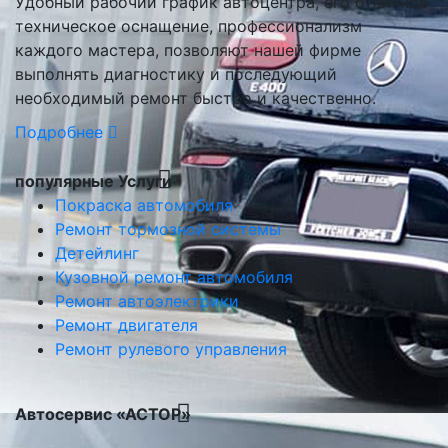
Удобный рабочий график автоцентра, его отличное
техническое оснащение, профессионализм
каждого мастера, позволяют нашей фирме
выполнять диагностику и последующий
необходимый ремонт быстро и качественно.
Подробнее
популярные Услуги
Покраска автомобиля
Ремонт тормозной системы
Детейлинг
Кузовной ремонт автомобиля
Ремонт автоэлектрики
Ремонт двигателя
Ремонт рулевого управления
Автосервис «АСТОР»