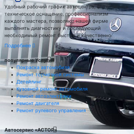
Удобный рабочий график автоцентра, его отличное
техническое оснащение, профессионализм
каждого мастера, позволяют нашей фирме
выполнять диагностику и последующий
необходимый ремонт быстро и качественно.
Подробнее
популярные Услуги
Покраска автомобиля
Ремонт тормозной системы
Детейлинг
Кузовной ремонт автомобиля
Ремонт автоэлектрики
Ремонт двигателя
Ремонт рулевого управления
Автосервис «АСТОР»