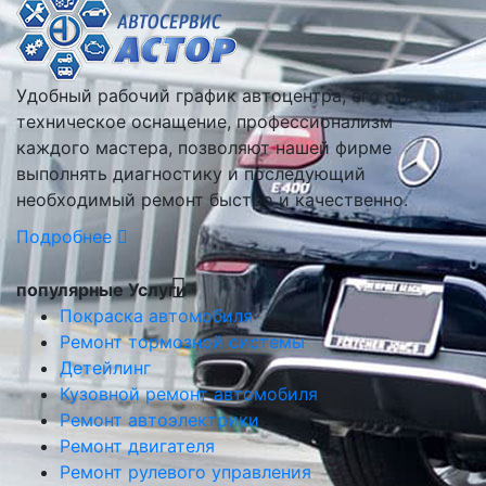
Удобный рабочий график автоцентра, его отличное
техническое оснащение, профессионализм
каждого мастера, позволяют нашей фирме
выполнять диагностику и последующий
необходимый ремонт быстро и качественно.
Подробнее
популярные Услуги
Покраска автомобиля
Ремонт тормозной системы
Детейлинг
Кузовной ремонт автомобиля
Ремонт автоэлектрики
Ремонт двигателя
Ремонт рулевого управления