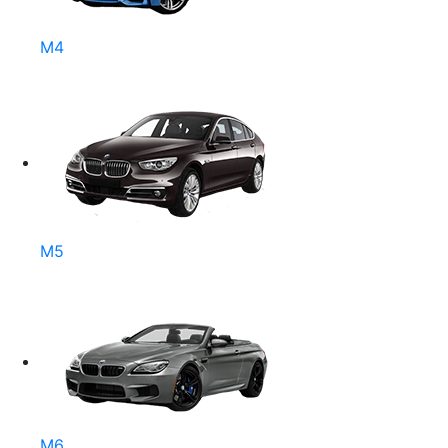
M4
M5
M6