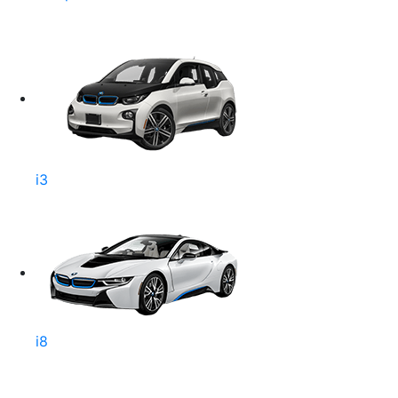
i3
i8