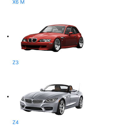
X6 M
Z3
Z4