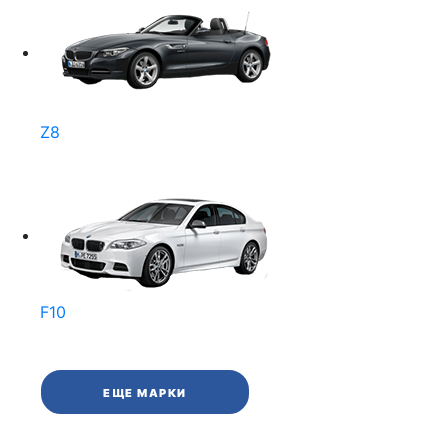
Z8
F10
ЕЩЕ МАРКИ