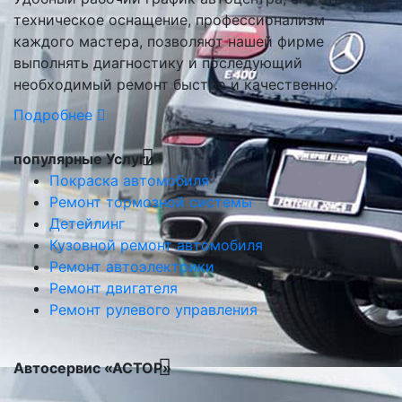
техническое оснащение, профессионализм
каждого мастера, позволяют нашей фирме
выполнять диагностику и последующий
необходимый ремонт быстро и качественно.
Подробнее
популярные Услуги
Покраска автомобиля
Ремонт тормозной системы
Детейлинг
Кузовной ремонт автомобиля
Ремонт автоэлектрики
Ремонт двигателя
Ремонт рулевого управления
Автосервис «АСТОР»