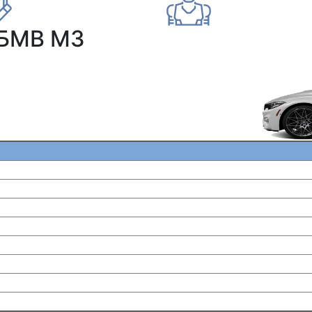
 БМВ М3