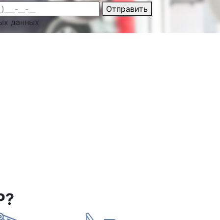
Отправить
ых данных
Р?