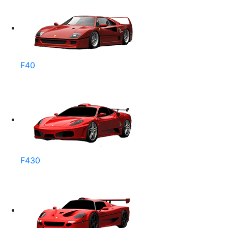
F40
F430