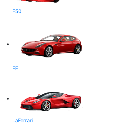
F50
FF
LaFerrari