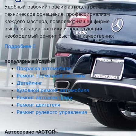
Удобный рабочий график автоцентра, его отличное
техническое оснащение, профессионализм
каждого мастера, позволяют нашей фирме
выполнять диагностику и последующий
необходимый ремонт быстро и качественно.
Подробнее
популярные Услуги
Покраска автомобиля
Ремонт тормозной системы
Детейлинг
Кузовной ремонт автомобиля
Ремонт автоэлектрики
Ремонт двигателя
Ремонт рулевого управления
Автосервис «АСТОР»