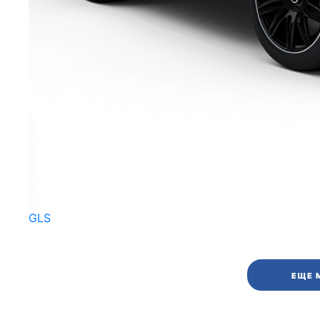
GLS
ЕЩЕ 