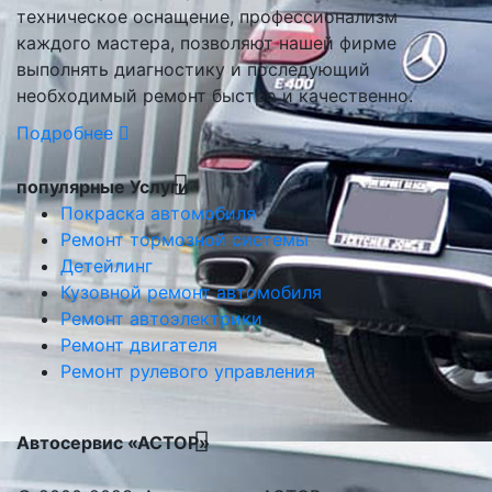
техническое оснащение, профессионализм
каждого мастера, позволяют нашей фирме
выполнять диагностику и последующий
необходимый ремонт быстро и качественно.
Подробнее
популярные Услуги
Покраска автомобиля
Ремонт тормозной системы
Детейлинг
Кузовной ремонт автомобиля
Ремонт автоэлектрики
Ремонт двигателя
Ремонт рулевого управления
Автосервис «АСТОР»