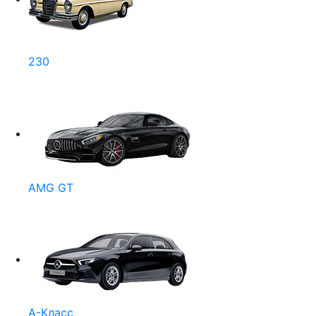
230
AMG GT
A-Класс