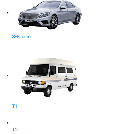
S-Класс
T1
T2